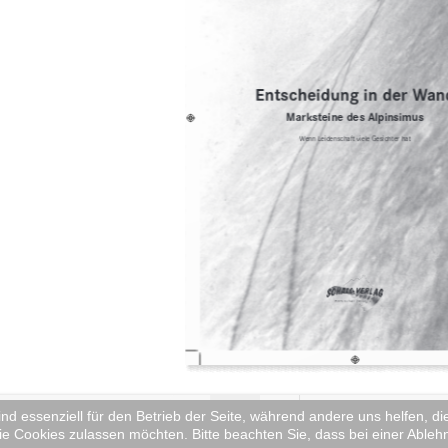
Flippingbook is Loading 17% .
ind essenziell für den Betrieb der Seite, während andere uns helfen, 
1/90
ie Cookies zulassen möchten. Bitte beachten Sie, dass bei einer Ableh